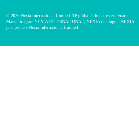
© 2026 Nexia International Limited. Të gjitha të drejtat e rezervuara.
Markat tregtare NEXIA INTERNATIONAL, NEXIA dhe logoja NEXIA
janë pronë e Nexia International Limited.